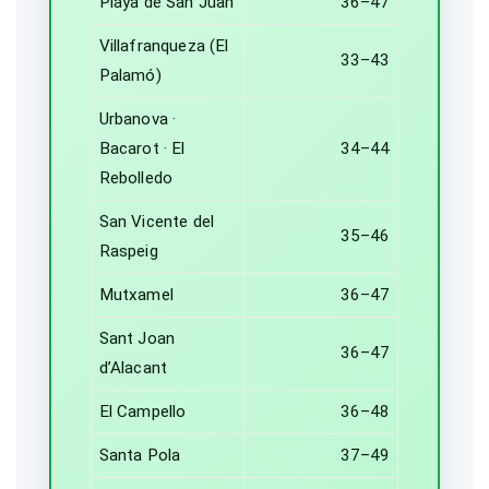
Playa de San Juan
36–47
Villafranqueza (El
33–43
Palamó)
Urbanova ·
Bacarot · El
34–44
Rebolledo
San Vicente del
35–46
Raspeig
Mutxamel
36–47
Sant Joan
36–47
d’Alacant
El Campello
36–48
Santa Pola
37–49