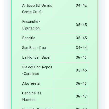
Antiguo (El Barrio,
34–42
Santa Cruz)
Ensanche ·
35–45
Diputación
Benalúa
35–45
San Blas · Pau
34–44
La Florida · Babel
36–46
Pla del Bon Repòs
35–45
· Carolinas
Albufereta
36–46
Cabo de las
36–47
Huertas